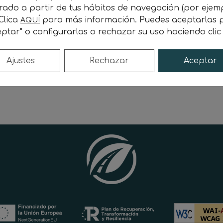
orado a partir de tus hábitos de navegación (por ejem
al Decreto 1112/2018, de 7 de septiembre.
 Clica
para más información. Puedes aceptarlas p
AQUÍ
ptar" o configurarlas o rechazar su uso haciendo cli
esibilidad
Ajustes
Rechazar
Aceptar
e enero de 2024. El método empleado para preparar la