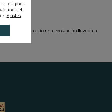
plo, páginas
ulsando el
c en
Ajustes
.
 declaración ha sido una evaluación llevada a