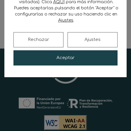
visitadas). Clica
AQUÍ
para más información.
INFRACCIÓN MUY GRAVE. Una de las
Puedes aceptarlas pulsando el botón "Aceptar" o
novedades que puede traer problemas a la
configurarlas o rechazar su uso haciendo clic en
hora …
Ajustes
.
Leer más
Rechazar
Ajustes
Aceptar