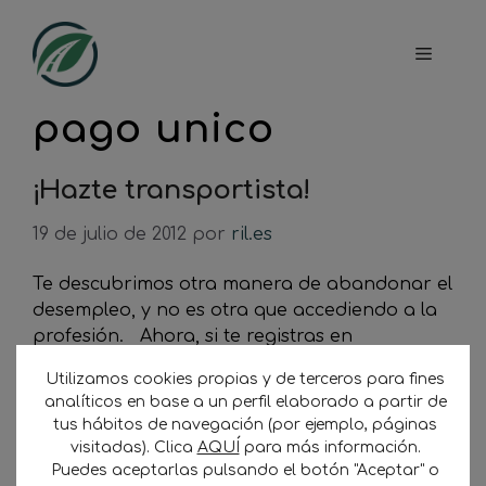
Saltar
al
Menú
contenido
pago unico
¡Hazte transportista!
19 de julio de 2012
por
ril.es
Te descubrimos otra manera de abandonar el
desempleo, y no es otra que accediendo a la
profesión. Ahora, si te registras en
Transporte Sostenible, facilitamos el acceso a
Utilizamos cookies propias y de terceros para fines
la profesión de diferentes formas, elige tu
analíticos en base a un perfil elaborado a partir de
perfil según indica a continuación: _ Si estás
tus hábitos de navegación (por ejemplo, páginas
en el paro, o si todavía no eres autónomo
visitadas). Clica
AQUÍ
para más información.
pero lo …
Puedes aceptarlas pulsando el botón "Aceptar" o