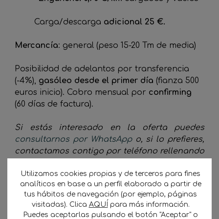
Carga/descarga
adicional 25 €.
Mercancía
: general (peso 15-20 Tm de media)
Posibilidad de adelantos por transferencia
(-4%),
gasóleo desde el primer día
(fianza 500
euros inicio). Cobro mensual por
confirming
(60 días de factura).
Si estás interesado en la oferta puedes
consultarnos por WhatsApp
o, si lo prefieres,
contactamos contigo por teléfono rellenando
el siguiente formulario:
Utilizamos cookies propias y de terceros para fines
analíticos en base a un perfil elaborado a partir de
No se ha encontrado ningún campo.
tus hábitos de navegación (por ejemplo, páginas
visitadas). Clica
AQUÍ
para más información.
CONTACTO CON CARGADORAS ↵
Puedes aceptarlas pulsando el botón "Aceptar" o