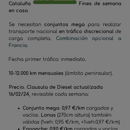
Cataluña
Fines de semana
en casa
Se necesitan
conjuntos mega
para realizar
transporte nacional
en tráfico discrecional
de
carga completa.
Combinación opcional a
Francia
.
Fecha primer tráfico: inmediato.
10-12.000 km mensuales
(ámbito peninsular).
Precio
.
Clausula de Diesel actualizada
16/02/24
, revisable cada semana:
Conjunto mega
:
0,97 €/km
cargados y
vacíos.
Lonas
(270cm altura) también
válidas (1veh: 0,95 €/km, +1veh:0,97 €/km)
Enganche: 0,90 €/km
cargados y vacíos