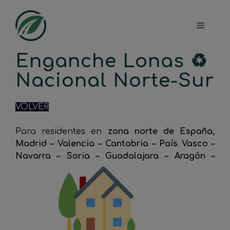
Saltar
al
Menú
contenido
Enganche Lonas ♻️
Nacional Norte-Sur​
VOLVER
Para residentes en
zona norte de España,
Madrid – Valencia – Cantabria – País Vasco –
Navarra – Soria – Guadalajara – Aragón –