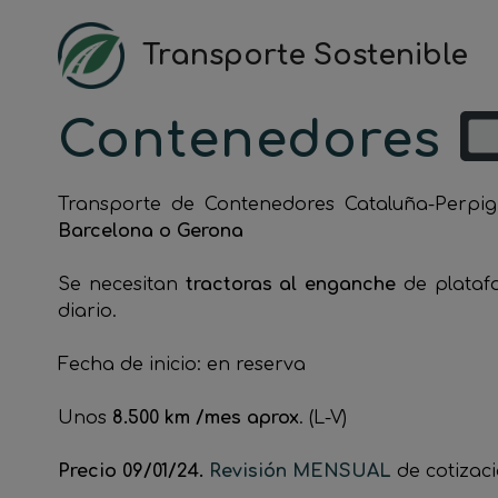
Saltar
al
Transporte Sostenible
contenido
Contenedores
Transporte de Contenedores Cataluña-Perpi
Barcelona o Gerona
Se necesitan
tractoras al enganche
de plataf
diario.
Fecha de inicio: en reserva
Unos
8.500 km /mes aprox
. (L-V)
Precio 09/01/24.
Revisión MENSUAL
de cotizac