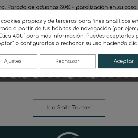
ora. Parada de aduanas 30€ + paralización en su caso
 cookies propias y de terceros para fines analíticos e
orado a partir de tus hábitos de navegación (por ejem
 Clica
para más información. Puedes aceptarlas p
AQUÍ
 a partir de la 3ª semana y adelanto de
dispositivos 
ptar" o configurarlas o rechazar su uso haciendo cli
Ajustes
Rechazar
Aceptar
Ir a Smile Trucker