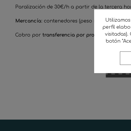
Paralización de 30€/h a partir de la tercera h
Utilizamos
Mercancía
: contenedores (peso medio 15-16Tn)
perfil elab
visitadas).
Cobro por
transferencia por pronto pago
(-3%)
botón "Ace