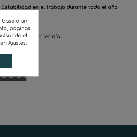
.
Estabilidad en el trabajo durante todo el año
n base a un
plo, páginas
ulsando el
de peaje
desde el 1er día.
c en
Ajustes
.