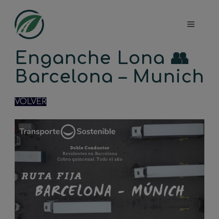
Saltar
al
Menú
contenido
Enganche Lona 👥
Barcelona – Munich
VOLVER