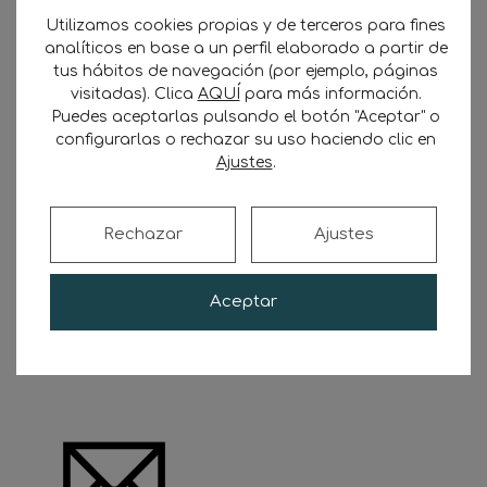
consultarnos por WhatsApp
o, si lo prefieres,
Utilizamos cookies propias y de terceros para fines
contactamos contigo por teléfono rellenando
analíticos en base a un perfil elaborado a partir de
el siguiente formulario:
tus hábitos de navegación (por ejemplo, páginas
visitadas). Clica
AQUÍ
para más información.
Puedes aceptarlas pulsando el botón "Aceptar" o
No se ha encontrado ningún campo.
configurarlas o rechazar su uso haciendo clic en
Ajustes
.
CONTACTO CON CARGADORAS ↵
¡YA SOY SOCIO!
Rechazar
Ajustes
Reserva
tu plaza
y contacta directamente con
Aceptar
los cargadores.
Fija fecha para el
primer
tráfico
contactando con
tu asesor
.