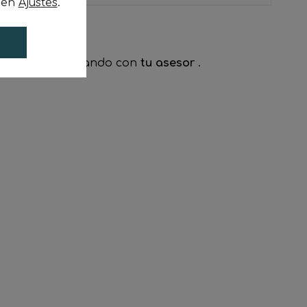
c en
Ajustes
.
tráfico
contactando con
tu asesor
.