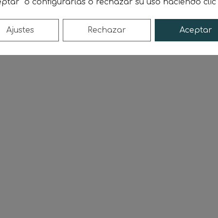
ptar" o configurarlas o rechazar su uso haciendo cli
¡YA SOY SOCIO!
Ajustes
Rechazar
Aceptar
amente con los cargadores.
Fija fecha para el
primer 