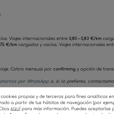
.
os. Viajes internacionales entre
0,80 – 0,83 €/km
carga
0,75 €/km
cargados y vacíos. Viajes internacionales en
 viaje. Cobro mensual por
confirming
y opción de tran
ltarnos por WhatsApp
o, si lo prefieres, contactam
 cookies propias y de terceros para fines analíticos e
orado a partir de tus hábitos de navegación (por ejem
 Clica
para más información. Puedes aceptarlas p
AQUÍ
CONTACTO CON CARGADORAS ↵