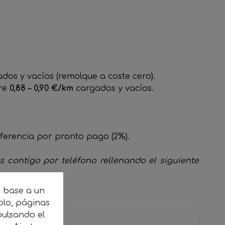
dos y vacíos (remolque a coste cero).
tre
0,88 – 0,90 €/km
cargados y vacíos.
sferencia por pronto pago (2%).
os contigo por teléfono rellenando el siguiente
n base a un
plo, páginas
ulsando el