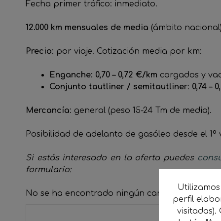
Fecha primer tráfico: inmediato.
12.000 km mensuales de media
(ámbito nacional)
Precio
: por viaje. Cotización media por km:
Enganche: 0,70 – 0,72 €/km
cargados y vací
Conjunto tautliner / semitautliner
:
0,74 – 
Mercancía
: general (peso 15-24 Tm de media).
Posibilidad de adelanto de gasóleo desde el 1º
Si estás interesado en la oferta puedes
consu
formulario:
Utilizamos
No se ha encontrado ningún campo.
perfil elab
visitadas).