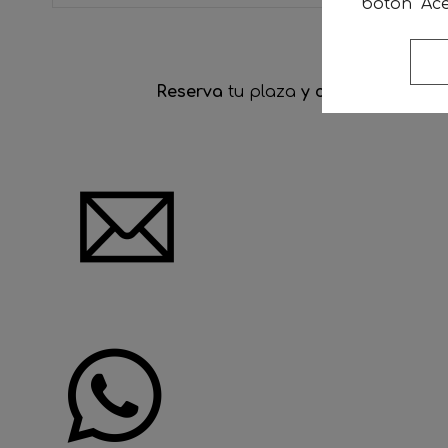
botón "Ace
Reserva
tu plaza
y contacta direct