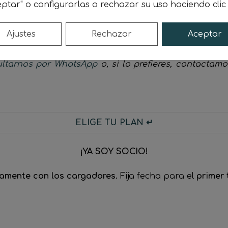
ptar" o configurarlas o rechazar su uso haciendo cli
Ajustes
Rechazar
Aceptar
l primer día
. Cobro
mensual
por
confirming
o pagar
ltarnos por WhatsApp
o, si lo prefieres, contactam
ELIGE TU PLAN ↵
¡YA SOY SOCIO!
amente con los cargadores.
Fija fecha para el
primer 