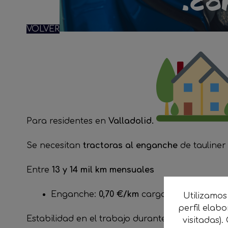
VOLVER
Para residentes en
Valladolid.
Se necesitan
tractoras al enganche
de tauline
Entre
13 y 14 mil km mensuales
Enganche:
0,70 €/km
cargados y vacíos. A
Utilizamos
perfil elab
Estabilidad en el trabajo durante todo el año. 
visitadas).