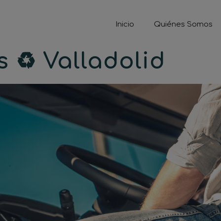
Inicio
Quiénes Somos
♻️ Valladolid