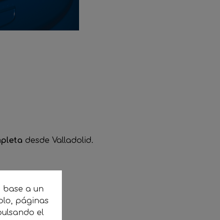
mpleta
desde Valladolid.
n base a un
plo, páginas
cias.
ulsando el