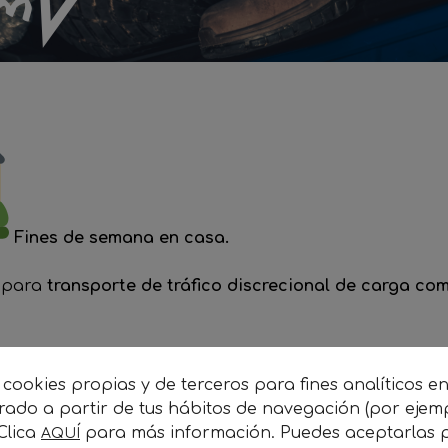
Fines de semana en casa.
r para
transporte
de tráfico discrecional de carga co
lquiler de remolque a coste cero.
 cookies propias y de terceros para fines analíticos e
orado a partir de tus hábitos de navegación (por ejem
Seriedad, formalidad y cercanía. Reducción de ineficien
 Clica
para más información. Puedes aceptarlas p
AQUÍ