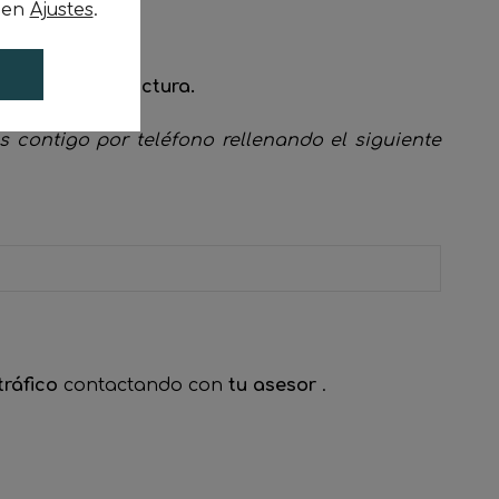
c en
Ajustes
.
é a
60 días de factura.
os contigo por teléfono rellenando el siguiente
tráfico
contactando con
tu asesor
.