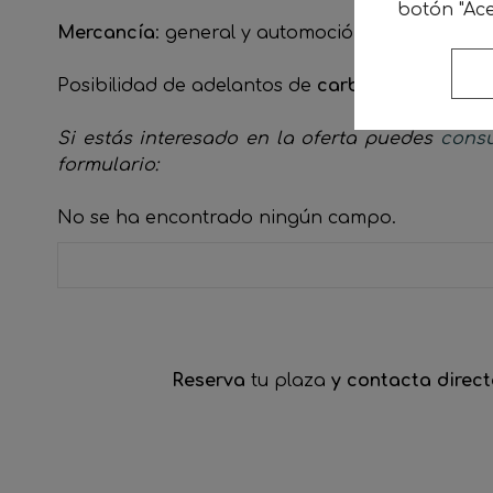
botón "Ace
Mercancía
: general y automoción.
Posibilidad de adelantos de
carburante desde e
Si estás interesado en la oferta puedes
consu
formulario:
No se ha encontrado ningún campo.
Reserva
tu plaza
y contacta direct