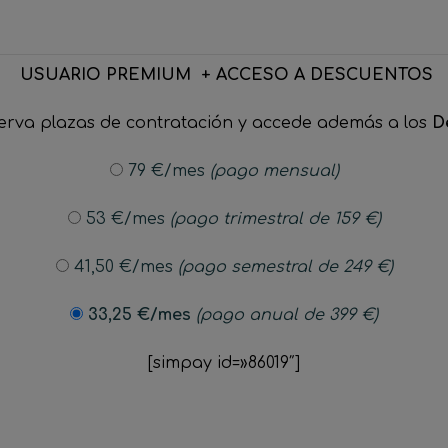
USUARIO PREMIUM + ACCESO A DESCUENTOS
serva plazas de contratación y accede además a los
D
79 €/mes
(pago mensual)
53 €
/mes
(pago trimestral de 159 €)
41,50
€
/mes
(pago semestral de 249 €)
33,25
€
/mes
(pago anual de 399 €)
[simpay id=»86019″]