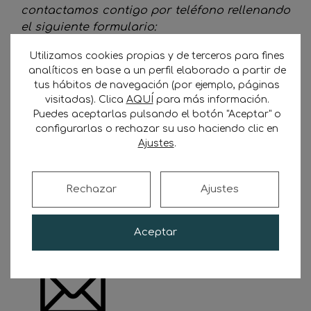
contactamos contigo por teléfono rellenando
el siguiente formulario:
Utilizamos cookies propias y de terceros para fines
No se ha encontrado ningún campo.
analíticos en base a un perfil elaborado a partir de
tus hábitos de navegación (por ejemplo, páginas
ELIGE TU PLAN ↵
visitadas). Clica
AQUÍ
para más información.
Puedes aceptarlas pulsando el botón "Aceptar" o
configurarlas o rechazar su uso haciendo clic en
¡YA SOY SOCIO!
Ajustes
.
Reserva
tu plaza
y contacta directamente con
los cargadores.
Fija fecha para el
primer
Rechazar
Ajustes
tráfico
contactando con
tu asesor
.
Aceptar