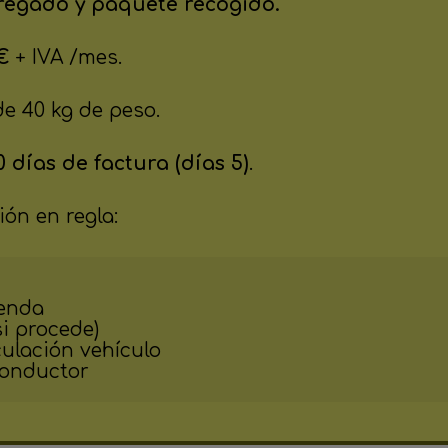
regado y paquete recogido.
 €
+ IVA /mes.
de 40 kg de peso.
 días de factura (días 5)
.
ón en regla:
enda 

i procede)

ulación vehículo

conductor