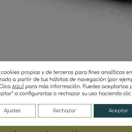
 cookies propias y de terceros para fines analíticos e
orado a partir de tus hábitos de navegación (por ejem
 Clica
para más información. Puedes aceptarlas p
AQUÍ
rgonetas de carga con el cajón cerrado, co
ptar" o configurarlas o rechazar su uso haciendo cli
py)
para realizar
servicio de paquetería
en M
a en transporte.
Ajustes
Rechazar
Aceptar
as).
De lunes a viernes.