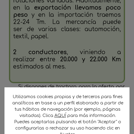
rotaciones variadas. Habitualmente,
en la
exportación llevamos poco
peso
y en la importación traemos
22-24 Tm. La mercancía puede
ser de varias clases: automoción,
textil, papel.
2 conductores
, viniendo a
realizar
e
ntre
20.000 y 22.000 Km
estimados al mes.
Si dispones de tractora para la oferta por
favor rellena el formulario a continuación:
Utilizamos cookies propias y de terceros para fines
analíticos en base a un perfil elaborado a partir de
No se ha encontrado ningún campo.
tus hábitos de navegación (por ejemplo, páginas
visitadas). Clica
AQUÍ
para más información.
Puedes aceptarlas pulsando el botón "Aceptar" o
configurarlas o rechazar su uso haciendo clic en