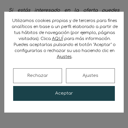
Si estás interesado en la oferta puedes
consultarnos por WhatsApp
o, si lo prefieres,
Utilizamos cookies propias y de terceros para fines
contactamos contigo por teléfono rellenando
analíticos en base a un perfil elaborado a partir de
el siguiente formulario:
tus hábitos de navegación (por ejemplo, páginas
visitadas). Clica
AQUÍ
para más información.
No se ha encontrado ningún campo.
Puedes aceptarlas pulsando el botón "Aceptar" o
configurarlas o rechazar su uso haciendo clic en
CONTACTO CON CARGADORAS ↵
Ajustes
.
¡YA SOY SOCIO!
Rechazar
Ajustes
Reserva
tu plaza
y contacta directamente con
Aceptar
los cargadores.
Fija fecha para el
primer
tráfico
contactando con
tu asesor
.