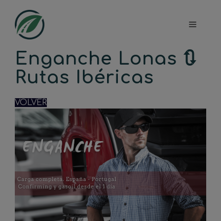
Saltar
al
Menú
contenido
Enganche Lonas 🔃
Rutas Ibéricas
VOLVER