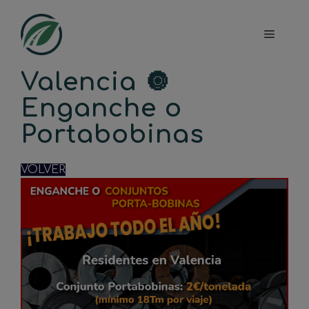
Saltar
al
Menú
contenido
Valencia 🔘​
Enganche o
Portabobinas
VOLVER