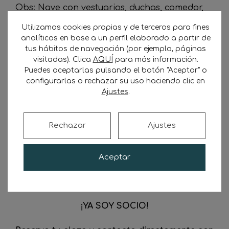
Obs: Nave con vestuarios, duchas, comedor,
parking cerrado donde pueden dejar su
Utilizamos cookies propias y de terceros para fines
vehículo particular y el de trabajo
analíticos en base a un perfil elaborado a partir de
tus hábitos de navegación (por ejemplo, páginas
Cobro
quincenal
por
transferencia
, a 30 días
visitadas). Clica
AQUÍ
para más información.
de factura (opción de pagaré).
Puedes aceptarlas pulsando el botón "Aceptar" o
configurarlas o rechazar su uso haciendo clic en
Ajustes
.
Si estás interesado en la oferta puedes
consultarnos por WhatsApp
o, si lo prefieres,
contactamos contigo por teléfono rellenando
Rechazar
Ajustes
el siguiente formulario:
No se ha encontrado ningún campo.
Aceptar
CONTACTO CON CARGADORAS ↵
¡YA SOY SOCIO!