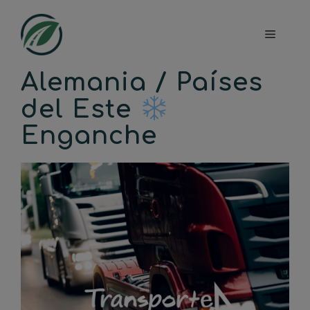
Saltar
al
Menú
contenido
Alemania / Países
del Este
Enganche