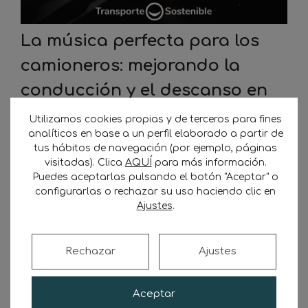
La música perfecta para los
camioneros: mejorando la
conducción y el descanso en
la carretera
Utilizamos cookies propias y de terceros para fines
analíticos en base a un perfil elaborado a partir de
12 de enero de 2023
por
Transporte
tus hábitos de navegación (por ejemplo, páginas
Sostenible
visitadas). Clica
AQUÍ
para más información.
Puedes aceptarlas pulsando el botón "Aceptar" o
configurarlas o rechazar su uso haciendo clic en
La música es perfecta para los camioneros
Ajustes
.
Siempre, la música es perfecta para conducir
pero si son muchas horas al volante como es
el caso de los camioneros, actúa mejorando la
Rechazar
Ajustes
conducción y el descanso en la carretera. La
música es un compañero constante en la vida
de muchos camioneros, ya sea mientras
Aceptar