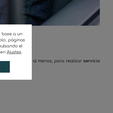
n base a un
plo, páginas
ulsando el
c en
Ajustes
.
palets europeos al menos,
para realizar
servicio