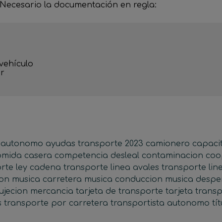
Necesario la documentación en regla:
vehículo

r

autonomo
ayudas transporte 2023
camionero
capaci
omida casera
competencia desleal
contaminacion
coo
orte
ley cadena transporte
linea avales transporte
lin
ion
musica carretera
musica conduccion
musica despe
ujecion mercancia
tarjeta de transporte
tarjeta trans
s
transporte por carretera
transportista autonomo
tí