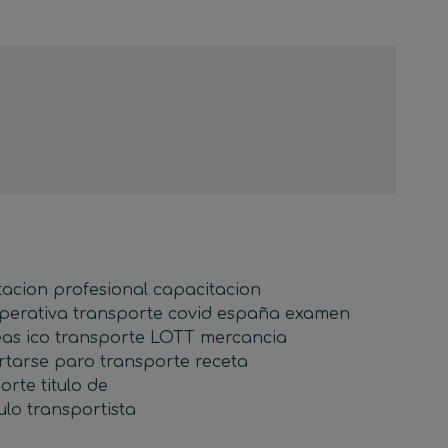
tacion profesional
capacitacion
perativa transporte
covid
españa
examen
eas ico transporte
LOTT
mercancia
rtarse
paro transporte
receta
porte
titulo de
tulo transportista