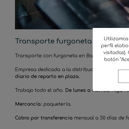
Utilizamos
Transporte furgoneta Barcelon
perfil elab
visitadas).
Transporte con furgoneta en Barcelona. Para r
botón "Ace
Empresa dedicada a la distribución solicita
fur
diario de reparto
en plaza
.
Trabajo todo el año.
De lunes a viernes.
Algún 
Mercancía
: paquetería.
Cobro por transferencia
mensual a 30 días de f