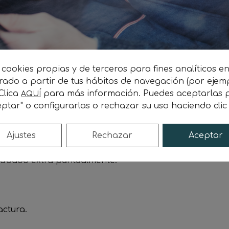
 cookies propias y de terceros para fines analíticos e
a
orado a partir de tus hábitos de navegación (por ejem
 Clica
para más información. Puedes aceptarlas p
AQUÍ
esidentes en
Barcelona
.
ptar" o configurarlas o rechazar su uso haciendo cli
goneta
, de 4 metros de longitud y capacidad para 4 
Ajustes
Rechazar
Aceptar
sábado extra puntualmente.
actura.