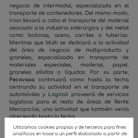
negocio de intermodal, especializada en el
transporte de contenedores. Del mismo modo,
Irion llevará a cabo el transporte del material
asociado a la industria siderúrgica y del metal
como bobinas, acero, carriles o tuberías.
Mientras que Multi se dedicará a la actividad
del área de negocio de multiproducto y
graneles, especializada en transporte de
materiales especiales, maderas, papel,
graneles sólidos o líquidos. Por su parte,
Pecovasa
continuará como hasta la fecha
centrando su actividad en el transporte de
automóviles y
Logirail
proveerá de servicios
logísticos para el resto de áreas de Renfe
Mercancías, una actividad que también venía
ofreciendo hasta la fecha.
Utilizamos cookies propias y de terceros para fines
DiariodelPuerto.com
analíticos en base a un perfil elaborado a partir de