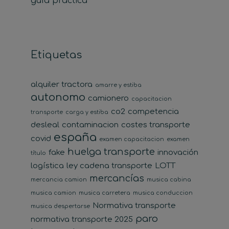
guía práctica
Etiquetas
alquiler tractora
amarre y estiba
autonomo
camionero
capacitacion
co2
competencia
transporte
carga y estiba
desleal
contaminacion
costes transporte
españa
covid
examen capacitacion
examen
huelga transporte
fake
innovación
título
logística
ley cadena transporte
LOTT
mercancías
mercancia camion
musica cabina
musica camion
musica carretera
musica conduccion
Normativa transporte
musica despertarse
paro
normativa transporte 2025