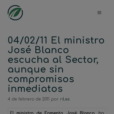
Saltar
al
Menú
contenido
04/02/11 El ministro
José Blanco
escucha al Sector,
aunque sin
compromisos
inmediatos
4 de febrero de 2011
por
ril.es
El
ministro de Fomento, José Blanco
, ha