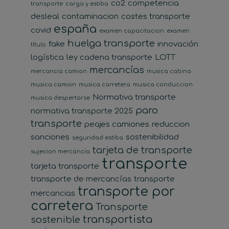
co2
competencia
transporte
carga y estiba
desleal
contaminacion
costes transporte
españa
covid
examen capacitacion
examen
huelga transporte
fake
innovación
título
logística
ley cadena transporte
LOTT
mercancías
mercancia camion
musica cabina
musica camion
musica carretera
musica conduccion
Normativa transporte
musica despertarse
paro
normativa transporte 2025
transporte
peajes camiones
reduccion
sanciones
sostenibilidad
seguridad estiba
tarjeta de transporte
sujecion mercancia
transporte
tarjeta transporte
transporte de mercancías
transporte
transporte por
mercancias
carretera
Transporte
transportista
sostenible