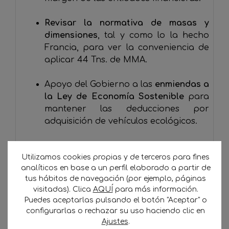
Revisar la normativa de masas y
dimensiones
, tal y como lo la hecho
Francia, para ver la conveniencia de
aplicar 44 Tns. de MMA.
Apoyo del Gobierno a las
enmiendas a
la Ley de Economía Sostenible
para
mantener las deducciones por
adquisición de vehículos ecológicos.
Inclusión del Comité Nacional (en
Utilizamos cookies propias y de terceros para fines
materia de Formación) en el Consejo
analíticos en base a un perfil elaborado a partir de
General de Formación Profesional
y
tus hábitos de navegación (por ejemplo, páginas
en el Patronato de la Fundación
visitadas). Clica
AQUÍ
para más información.
Transporte y Formación,incluyendo,
Puedes aceptarlas pulsando el botón "Aceptar" o
además, nuevas cualificaciones
configurarlas o rechazar su uso haciendo clic en
profesionales.
Ajustes
.