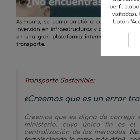
perfil elab
visitadas).
Asimismo, se comprometió a colaborar con el
botón "Ace
inversión en infraestructuras y a abordar la
en una gran plataforma intermodal, apoyand
transporte
.
Transporte Sostenible:
«Creemos que es un error tra
Creemos que es digno de corregir 
ministerio, cuyo único fin es el 
centralización de los mercados.
No 
fortaleciendo la rama más débil, com