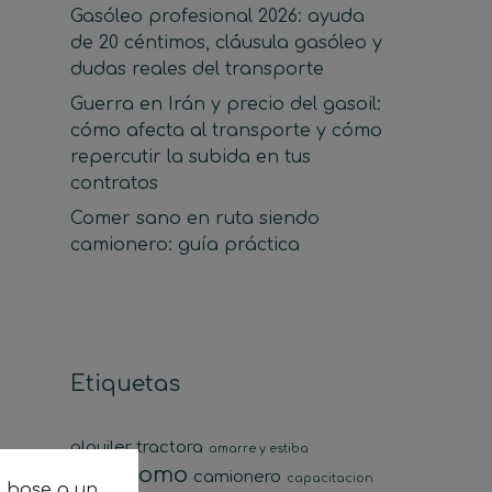
Gasóleo profesional 2026: ayuda
de 20 céntimos, cláusula gasóleo y
dudas reales del transporte
Guerra en Irán y precio del gasoil:
cómo afecta al transporte y cómo
repercutir la subida en tus
contratos
Comer sano en ruta siendo
camionero: guía práctica
Etiquetas
alquiler tractora
amarre y estiba
autonomo
camionero
capacitacion
n base a un