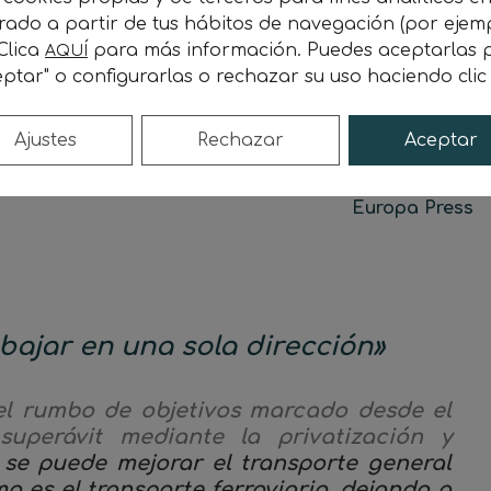
orado a partir de tus hábitos de navegación (por ejem
 Clica
para más información. Puedes aceptarlas p
AQUÍ
 sector para fijar las prioridades en materia de
ptar" o configurarlas o rechazar su uso haciendo cli
s reformas necesarias para que
España se convierta
o el desarrollo conjunto de todos los modos de
Ajustes
Rechazar
Aceptar
Europa Press
bajar en una sola dirección»
el rumbo de objetivos marcado desde el
superávit mediante la privatización y
se puede mejorar el transporte general
o es el transporte ferroviario, dejando a