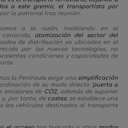
s a este gremio, el transportista por
or la patronal tras reunión.
amos a la razón, insistiendo en el
s conocida,
atomización del sector del
nodos de distribución ya ubicados en el
ecida por las nuevas tecnologías, no
excelentes condiciones y capacidades de
orte.
anza la Península exige una
simplificación
ordinación de su modo directo ‘
puerta a
e emisiones de
CO2
, además de suponer
 y, por tanto, de
costes
; se establece una
 los vehículos destinados al transporte
ita el acceso
tan buscado a otros
modos