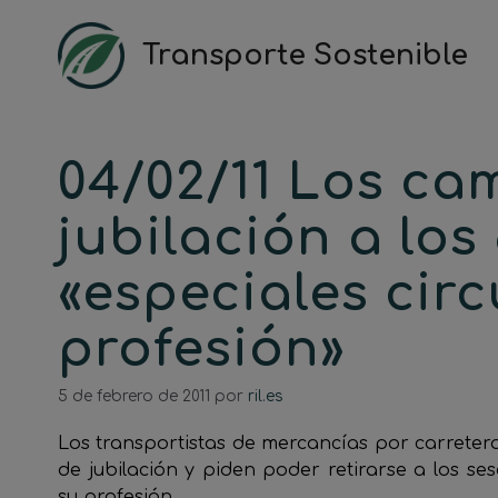
Saltar
al
Transporte Sostenible
contenido
04/02/11 Los ca
jubilación a los
«especiales cir
profesión»
5 de febrero de 2011
por
ril.es
Los transportistas de mercancías por carreter
de jubilación y piden poder retirarse a los se
su profesión.