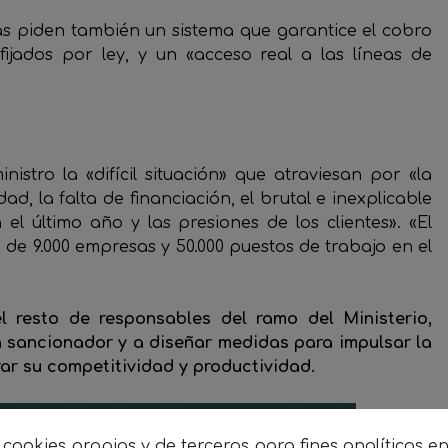
stas piden también un sistema que garantice el cobro
fijados por ley, y un «acceso real a las líneas de
istro la «difícil situación» que atraviesan por «la
, la falta de financiación, el brutal e inexplicable
el último año y las presiones de los clientes». «El
 de 9.000 empresas y 50.000 puestos de trabajo en el
l resto de responsables del ramo del Ministerio,
n sancionador y a diseñar medidas para impulsar la
ar su competitividad y productividad.
 cookies propias y de terceros para fines analíticos e