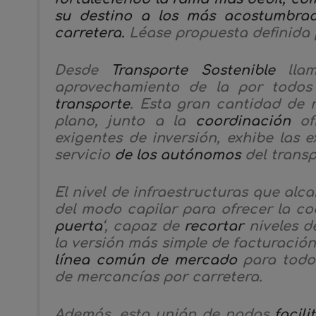
su destino a los más acostumbrado
carretera.
Léase propuesta definida p
Desde
Transporte Sostenible
llam
aprovechamiento de la por todo
transporte
. Esta gran cantidad de 
plano, junto a la
coordinación
ofr
exigentes de inversión, exhibe las 
servicio
de los autónomos
del transp
El nivel de infraestructuras que alc
del modo capilar para ofrecer la co
puerta
‘, capaz de
recortar
niveles d
la versión más simple de facturación
línea común de mercado
para todos
de mercancías por carretera.
Además, esta unión de nodos
facil