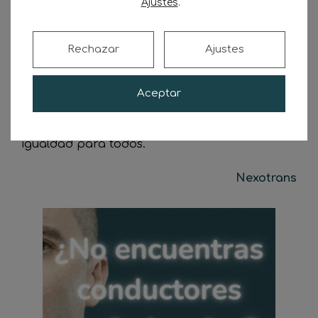
Ajustes
.
todos los ingresos recaudados sean utilizados
para proyectos relativos al transporte de
carretera. Además, la IRU insta a los
Rechazar
Ajustes
diputados a solicitar a la Comisión Europea
que asegure, a través de una directiva
apropiada, que el resto de modos de
Aceptar
transporte paguenn también sus factores
externos, a fin de crear condiciones de
igualdad para todos.
Nexotrans