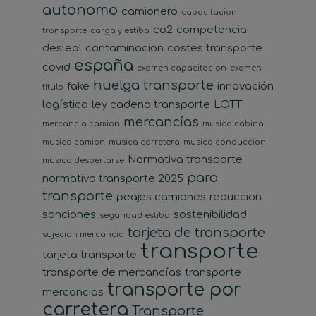
autonomo
camionero
capacitacion
co2
competencia
transporte
carga y estiba
desleal
contaminacion
costes transporte
españa
covid
examen capacitacion
examen
huelga transporte
fake
innovación
título
logística
ley cadena transporte
LOTT
mercancías
mercancia camion
musica cabina
musica camion
musica carretera
musica conduccion
Normativa transporte
musica despertarse
paro
normativa transporte 2025
transporte
peajes camiones
reduccion
sanciones
sostenibilidad
seguridad estiba
tarjeta de transporte
sujecion mercancia
transporte
tarjeta transporte
transporte de mercancías
transporte
transporte por
mercancias
carretera
Transporte