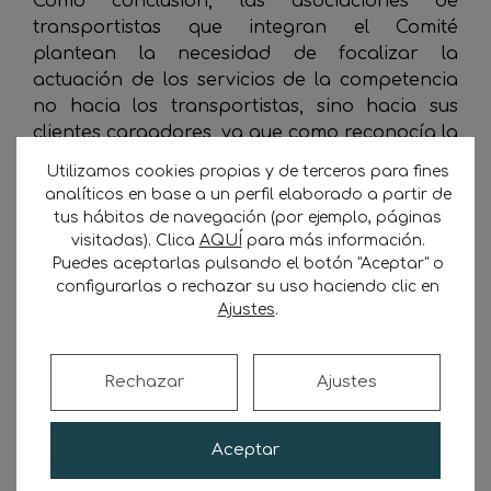
Como conclusión, las asociaciones de
transportistas que integran el Comité
plantean la necesidad de focalizar la
actuación de los servicios de la competencia
no hacia los transportistas, sino hacia sus
clientes cargadores, ya que como reconocía la
propia CNC en un informe en 2008, «los
Utilizamos cookies propias y de terceros para fines
problemas del Sector no vienen de la
analíticos en base a un perfil elaborado a partir de
realización de prácticas desleales por los
tus hábitos de navegación (por ejemplo, páginas
propios transportistas, sino por la
visitadas). Clica
AQUÍ
para más información.
manifestación del desigual poder de mercado
Puedes aceptarlas pulsando el botón "Aceptar" o
configurarlas o rechazar su uso haciendo clic en
de la demandada (cargadores), y en
Ajustes
.
consecuencia de la dificultad de repercutir en
precios la elevación de los costes».
Rechazar
Ajustes
Nexotrans
Aceptar