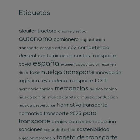
Etiquetas
alquiler tractora
amarre y estiba
autonomo
camionero
capacitacion
co2
competencia
transporte
carga y estiba
desleal
contaminacion
costes transporte
españa
covid
examen capacitacion
examen
huelga transporte
fake
innovación
título
logística
ley cadena transporte
LOTT
mercancías
mercancia camion
musica cabina
musica camion
musica carretera
musica conduccion
Normativa transporte
musica despertarse
paro
normativa transporte 2025
transporte
peajes camiones
reduccion
sanciones
sostenibilidad
seguridad estiba
tarjeta de transporte
sujecion mercancia