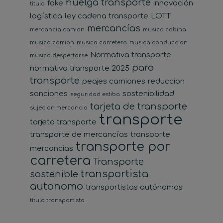
huelga transporte
fake
innovación
título
logística
ley cadena transporte
LOTT
mercancías
mercancia camion
musica cabina
musica camion
musica carretera
musica conduccion
Normativa transporte
musica despertarse
paro
normativa transporte 2025
transporte
peajes camiones
reduccion
sanciones
sostenibilidad
seguridad estiba
tarjeta de transporte
sujecion mercancia
transporte
tarjeta transporte
transporte de mercancías
transporte
transporte por
mercancias
carretera
Transporte
transportista
sostenible
autonomo
transportistas autónomos
título transportista