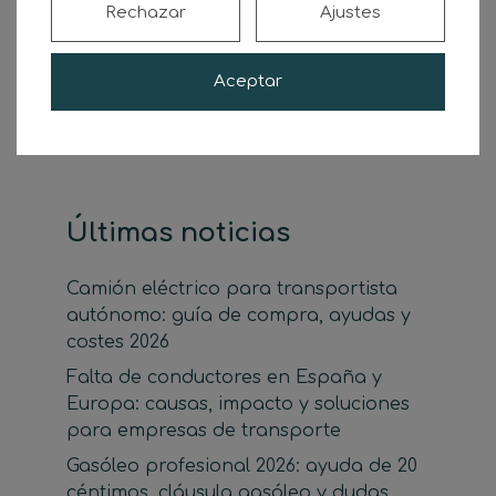
Rechazar
Ajustes
Buscar
Aceptar
Buscar
Últimas noticias
Camión eléctrico para transportista
autónomo: guía de compra, ayudas y
costes 2026
Falta de conductores en España y
Europa: causas, impacto y soluciones
para empresas de transporte
Gasóleo profesional 2026: ayuda de 20
céntimos, cláusula gasóleo y dudas