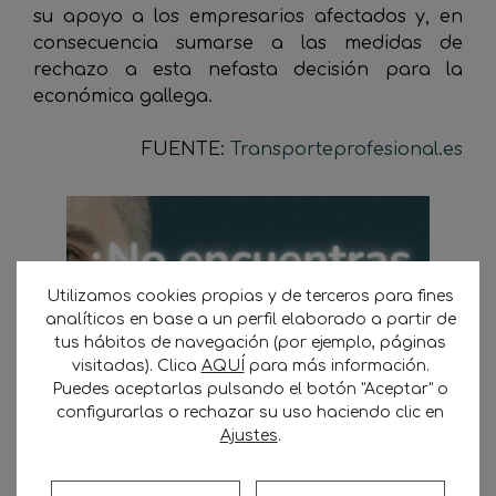
su apoyo a los empresarios afectados y, en
consecuencia sumarse a las medidas de
rechazo a esta nefasta decisión para la
económica gallega.
FUENTE:
Transporteprofesional.es
Utilizamos cookies propias y de terceros para fines
analíticos en base a un perfil elaborado a partir de
tus hábitos de navegación (por ejemplo, páginas
visitadas). Clica
AQUÍ
para más información.
Puedes aceptarlas pulsando el botón "Aceptar" o
configurarlas o rechazar su uso haciendo clic en
Ajustes
.