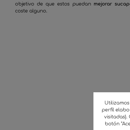
objetivo de que estos puedan
mejorar sucap
coste alguno.
Utilizamos
perfil elab
visitadas).
botón "Ace