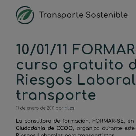
Saltar
al
Transporte Sostenible
contenido
10/01/11 FORMAR
curso gratuito 
Riesgos Laboral
transporte
11 de enero de 2011
por
ril.es
La consultora de formación,
FORMAR-SE
, en
Ciudadanía de CCOO,
organiza durante est
Riesgos Laborales para transportistas
.