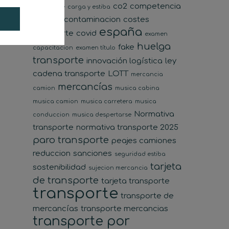
co2
competencia
transporte
carga y estiba
desleal
contaminacion
costes
españa
transporte
covid
examen
huelga
fake
capacitacion
examen título
transporte
innovación logística
ley
cadena transporte
LOTT
mercancia
mercancías
camion
musica cabina
musica camion
musica carretera
musica
Normativa
conduccion
musica despertarse
transporte
normativa transporte 2025
paro transporte
peajes camiones
reduccion
sanciones
seguridad estiba
tarjeta
sostenibilidad
sujecion mercancia
de transporte
tarjeta transporte
transporte
transporte de
mercancías
transporte mercancias
transporte por