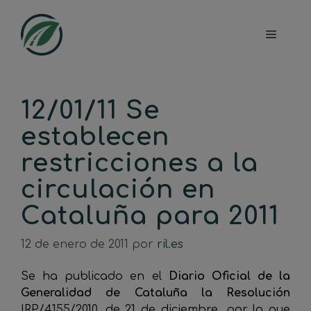
Saltar
al
Menú
contenido
12/01/11 Se
establecen
restricciones a la
circulación en
Cataluña para 2011
12 de enero de 2011
por
ril.es
Se ha publicado en el
Diario Oficial de la
Generalidad de Cataluña la Resolución
IRP/4155/2010, de 21 de diciembre, por la que