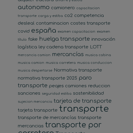
amarre y estiba
autonomo
camionero
capacitacion
co2
competencia
transporte
carga y estiba
desleal
contaminacion
costes transporte
españa
covid
examen capacitacion
examen
huelga transporte
fake
innovación
título
logística
ley cadena transporte
LOTT
mercancías
mercancia camion
musica cabina
musica camion
musica carretera
musica conduccion
Normativa transporte
musica despertarse
paro
normativa transporte 2025
transporte
peajes camiones
reduccion
sanciones
sostenibilidad
seguridad estiba
tarjeta de transporte
sujecion mercancia
transporte
tarjeta transporte
transporte de mercancías
transporte
transporte por
mercancias