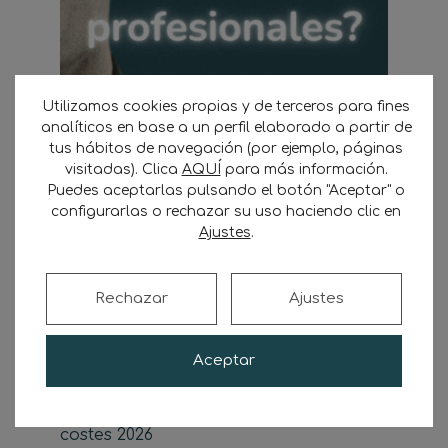
Utilizamos cookies propias y de terceros para fines
analíticos en base a un perfil elaborado a partir de
tus hábitos de navegación (por ejemplo, páginas
visitadas). Clica
AQUÍ
para más información.
Buscar
Puedes aceptarlas pulsando el botón "Aceptar" o
configurarlas o rechazar su uso haciendo clic en
Buscar
Ajustes
.
Rechazar
Ajustes
Últimas noticias
Aceptar
Camión eléctrico para transportista
autónomo: guía de compra, ayudas y
costes 2026