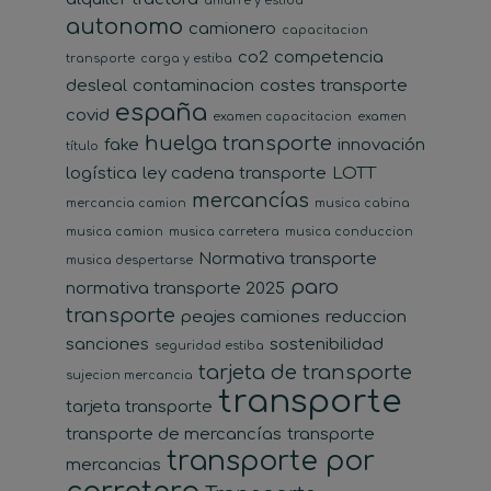
amarre y estiba
autonomo
camionero
capacitacion
co2
competencia
transporte
carga y estiba
desleal
contaminacion
costes transporte
españa
covid
examen capacitacion
examen
huelga transporte
fake
innovación
título
logística
ley cadena transporte
LOTT
mercancías
mercancia camion
musica cabina
musica camion
musica carretera
musica conduccion
Normativa transporte
musica despertarse
paro
normativa transporte 2025
transporte
peajes camiones
reduccion
sanciones
sostenibilidad
seguridad estiba
tarjeta de transporte
sujecion mercancia
transporte
tarjeta transporte
transporte de mercancías
transporte
transporte por
mercancias