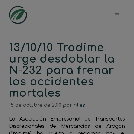
Saltar
al
Menú
contenido
13/10/10 Tradime
urge desdoblar la
N-232 para frenar
los accidentes
mortales
15 de octubre de 2010
por
ril.es
La Asociación Empresarial de Transportes
Discrecionales de Mercancías de Aragón
(Tradime) ha vuelto a reclamar hoy el