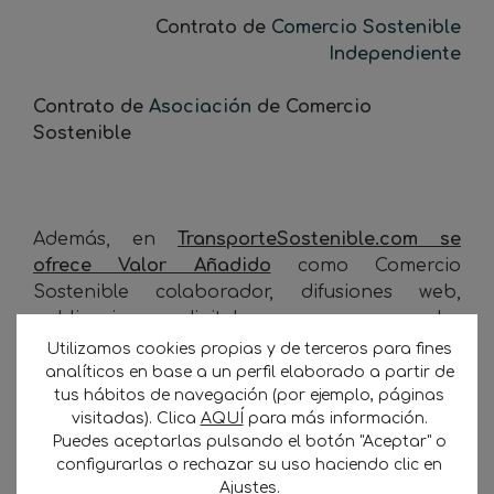
Contrato de
Comercio Sostenible
Independiente
Contrato de
Asociación
de Comercio
Sostenible
Además, en
TransporteSostenible.com se
ofrece Valor Añadido
como Comercio
Sostenible colaborador, difusiones web,
publicaciones digitales, apoyo en redes
sociales (Facebook, Twitter), campaña de
Utilizamos cookies propias y de terceros para fines
radio Plan ProPYME Cadena DIAL marzo’11-
analíticos en base a un perfil elaborado a partir de
tus hábitos de navegación (por ejemplo, páginas
febrero’12, etc
visitadas). Clica
AQUÍ
para más información.
Puedes aceptarlas pulsando el botón "Aceptar" o
configurarlas o rechazar su uso haciendo clic en
Ajustes
.