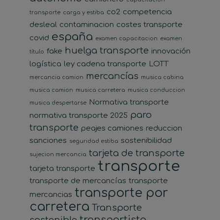
co2
competencia
transporte
carga y estiba
desleal
contaminacion
costes transporte
españa
covid
examen capacitacion
examen
huelga transporte
fake
innovación
título
logística
ley cadena transporte
LOTT
mercancías
mercancia camion
musica cabina
musica camion
musica carretera
musica conduccion
Normativa transporte
musica despertarse
paro
normativa transporte 2025
transporte
peajes camiones
reduccion
sanciones
sostenibilidad
seguridad estiba
tarjeta de transporte
sujecion mercancia
transporte
tarjeta transporte
transporte de mercancías
transporte
transporte por
mercancias
carretera
Transporte
transportista
sostenible