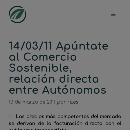
Saltar
al
Menú
contenido
14/03/11 Apúntate
al Comercio
Sostenible,
relación directa
entre Autónomos
13 de marzo de 2011
por
ril.es
– Los precios más competentes del mercado
se derivan de la facturación directa con el