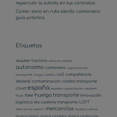
repercutir la subida en tus contratos
Comer sano en ruta siendo camionero:
guía práctica
Etiquetas
alquiler tractora
amarre y estiba
autonomo
camionero
capacitacion
co2
competencia
transporte
carga y estiba
desleal
contaminacion
costes transporte
españa
covid
examen capacitacion
examen
huelga transporte
fake
innovación
título
logística
ley cadena transporte
LOTT
mercancías
mercancia camion
musica cabina
musica camion
musica carretera
musica conduccion