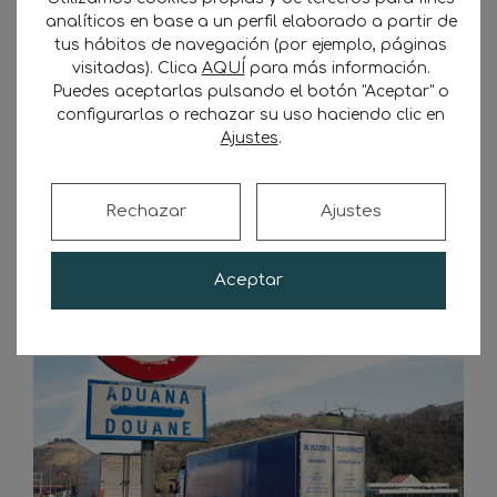
más toneladas-kilómetro que las empresas
analíticos en base a un perfil elaborado a partir de
tus hábitos de navegación (por ejemplo, páginas
franceses: 23,6 millones de toneladas (casi la
visitadas). Clica
AQUÍ
para más información.
cuarta parte de las exportaciones totales)
Puedes aceptarlas pulsando el botón "Aceptar" o
frente 14,9, y el 17,5% de las toneladas-
configurarlas o rechazar su uso haciendo clic en
kilómetro frente al 14,5% efectuado por los
Ajustes
.
franceses. Y en lo que a las importaciones se
refiere, en toneladas-kilómetro producidas, los
españoles ampliamente y los polacos por muy
Rechazar
Ajustes
poco superan a los transportistas franceses,
mientras que en toneladas transportadas sí
Aceptar
son las empresas galas las que más mueven,
seguidas de belgas y españolas.