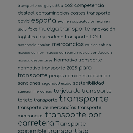
co2
competencia
transporte
carga y estiba
desleal
contaminacion
costes transporte
españa
covid
examen capacitacion
examen
huelga transporte
fake
innovación
título
logística
ley cadena transporte
LOTT
mercancías
mercancia camion
musica cabina
musica camion
musica carretera
musica conduccion
Normativa transporte
musica despertarse
paro
normativa transporte 2025
transporte
peajes camiones
reduccion
sanciones
sostenibilidad
seguridad estiba
tarjeta de transporte
sujecion mercancia
transporte
tarjeta transporte
transporte de mercancías
transporte
transporte por
mercancias
carretera
Transporte
transportista
sostenible