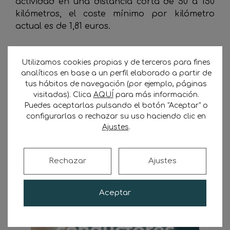
actividad en una distancia corta de 50 a 150
kilómetros, el coste mínimo por kilómetro
actual es de 1,81 euros.
El Ministerio de Transporte publicará el
Utilizamos cookies propias y de terceros para fines
importe mínimo a percibir en el
analíticos en base a un perfil elaborado a partir de
correspondiente observatorio de costes para
tus hábitos de navegación (por ejemplo, páginas
cada tipo de vehículo y distancia recorrida.
visitadas). Clica
AQUÍ
para más información.
Puedes aceptarlas pulsando el botón "Aceptar" o
NexoTrans
configurarlas o rechazar su uso haciendo clic en
Ajustes
.
Transporte Sostenible
Rechazar
Ajustes
Aceptar