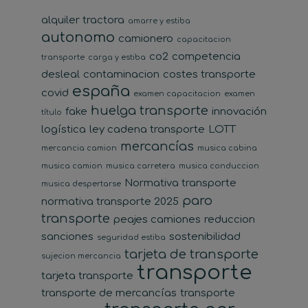
alquiler tractora
amarre y estiba
autonomo
camionero
capacitacion
co2
competencia
transporte
carga y estiba
desleal
contaminacion
costes transporte
españa
covid
examen capacitacion
examen
huelga transporte
fake
innovación
título
logística
ley cadena transporte
LOTT
mercancías
mercancia camion
musica cabina
musica camion
musica carretera
musica conduccion
Normativa transporte
musica despertarse
paro
normativa transporte 2025
transporte
peajes camiones
reduccion
sanciones
sostenibilidad
seguridad estiba
tarjeta de transporte
sujecion mercancia
transporte
tarjeta transporte
transporte de mercancías
transporte