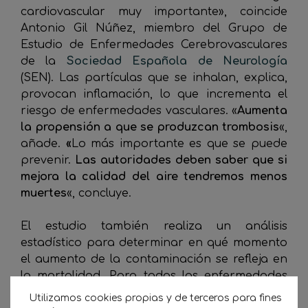
cardiovascular muy importante», coincide
Antonio Gil Núñez, miembro del Grupo de
Estudio de Enfermedades Cerebrovasculares
de la
Sociedad Española de Neurología
(SEN). Las partículas que se inhalan, explica,
provocan inflamación, lo que incrementa el
riesgo de enfermedades vasculares. «
Aumenta
la propensión a que se produzcan trombosis
«,
añade.
«
Lo más importante es que se puede
prevenir.
Las autoridades deben saber que si
mejora la calidad del aire tendremos menos
muertes
«, concluye.
El estudio también realiza un análisis
estadístico para determinar en qué momento
el aumento de la contaminación se refleja en
la mortalidad. Para todas las enfermedades
circulatorias detecta picos en el segundo y el
Utilizamos cookies propias y de terceros para fines