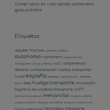
Comer sano en ruta siendo camionero:
guía práctica
Etiquetas
alquiler tractora
amarre y estiba
autonomo
camionero
capacitacion
co2
competencia
transporte
carga y estiba
desleal
contaminacion
costes transporte
españa
covid
examen capacitacion
examen
huelga transporte
fake
innovación
título
logística
ley cadena transporte
LOTT
mercancías
mercancia camion
musica cabina
musica camion
musica carretera
musica conduccion
Normativa transporte
musica despertarse