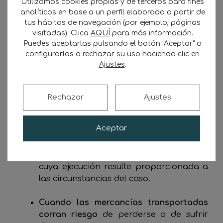
Utilizamos cookies propias y de terceros para fines
analíticos en base a un perfil elaborado a partir de
tus hábitos de navegación (por ejemplo, páginas
Retención de mercancías por impago
visitadas). Clica
AQUÍ
para más información.
del precio del transporte
, siempre que la
Puedes aceptarlas pulsando el botón "Aceptar" o
solicitud de enajenación se formalice en
configurarlas o rechazar su uso haciendo clic en
un plazo de diez días naturales desde el
Ajustes
.
momento de la retención.
Impedimentos al transporte o a la
Rechazar
Ajustes
entrega
, cuando los gastos de custodia
sen excesivos con relación al valor de la
Aceptar
mercancía o cuando, en un plazo
razonable, el transportista no haya
recibido instrucciones en otro sentido,
cuya ejecución resulte proporcionada a
las circunstancias del caso.
Cuando las mercancías transportadas
corran riesgo
de perderse o de sufrir