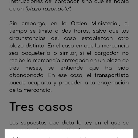
instrucciones del cargador, sino que se habla
de un
“plazo razonable”
.
Sin embargo, en la
Orden Ministerial
, el
tiempo se limita a dos horas, salvo que las
circunstancias del caso establezcan otro
plazo distinto. En el caso en que la mercancía
sea paquetería o similar, si el cargador no
recibe la mercancía entregada en un plazo de
tres meses, se entiende que ha sido
abandonada. En ese caso, el
transportista
puede ocuparla y proceder a la enajenación
de la mercancía.
Tres casos
Los supuestos que dicta la ley en el que se
procede a la enajenación de la mercancía son
tres: