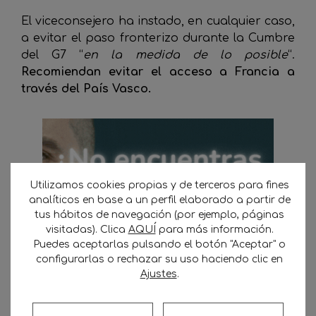
El viceconsejero ha instado, en cualquier caso,
a evitar el paso fronterizo durante la Cumbre
del G7 “
en la medida de lo posible
“.
Recomiendan evitar el acceso a Francia a
través del País Vasco.
Utilizamos cookies propias y de terceros para fines
analíticos en base a un perfil elaborado a partir de
tus hábitos de navegación (por ejemplo, páginas
visitadas). Clica
AQUÍ
para más información.
Puedes aceptarlas pulsando el botón "Aceptar" o
configurarlas o rechazar su uso haciendo clic en
Ajustes
.