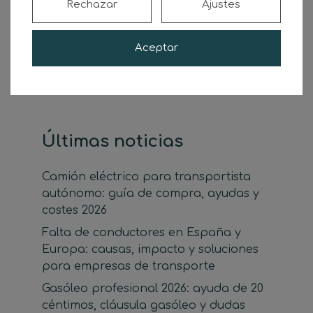
Rechazar
Ajustes
Buscar
Aceptar
Buscar
Últimas noticias
Camión eléctrico para transportista
autónomo: guía de compra, ayudas y
costes 2026
Falta de conductores en España y
Europa: causas, impacto y soluciones
para empresas de transporte
Gasóleo profesional 2026: ayuda de 20
céntimos, cláusula gasóleo y dudas