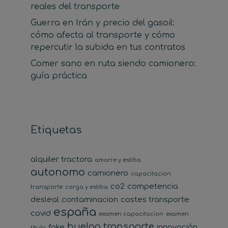
reales del transporte
Guerra en Irán y precio del gasoil:
cómo afecta al transporte y cómo
repercutir la subida en tus contratos
Comer sano en ruta siendo camionero:
guía práctica
Etiquetas
alquiler tractora
amarre y estiba
autonomo
camionero
capacitacion
co2
competencia
transporte
carga y estiba
desleal
contaminacion
costes transporte
españa
covid
examen capacitacion
examen
huelga transporte
fake
innovación
título