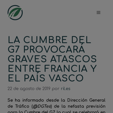
Saltar
al
Menú
contenido
LA CUMBRE DEL
G7 PROVOCARÁ
GRAVES ATASCOS
ENTRE FRANCIA Y
EL PAÍS VASCO
22 de agosto de 2019
por
ril.es
Se ha informado desde la Dirección General
de Tráfico (
@DGTes
) de la nefasta previsión
para la Cumbre del G7, la cual se celebrará en