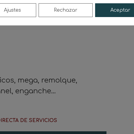
Ajustes
Rechazar
Aceptar
íficos, mega, remolque,
anel, enganche…
IRECTA DE SERVICIOS