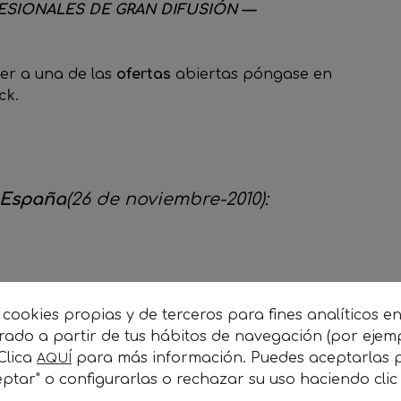
ESIONALES DE GRAN DIFUSIÓN —
er a una de las
ofertas
abiertas póngase en
ck.
 España
(26 de noviembre-2010):
 cookies propias y de terceros para fines analíticos e
orado a partir de tus hábitos de navegación (por ejem
 Clica
para más información. Puedes aceptarlas p
AQUÍ
ptar" o configurarlas o rechazar su uso haciendo cli