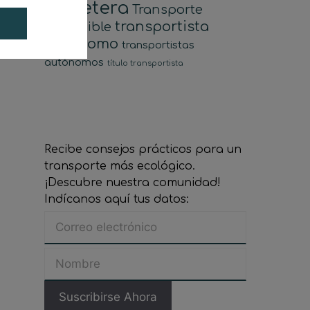
carretera
Transporte
transportista
sostenible
autonomo
transportistas
autónomos
título transportista
Recibe consejos prácticos para un
transporte más ecológico.
¡Descubre nuestra comunidad!
Indícanos aquí tus datos: