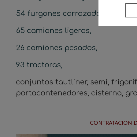
54 furgones carrozados,
65 camiones ligeros,
26 camiones pesados,
93 tractoras,
conjuntos tautliner, semi, frigor
portacontenedores, cisterna, gr
_
CONTRATACION D