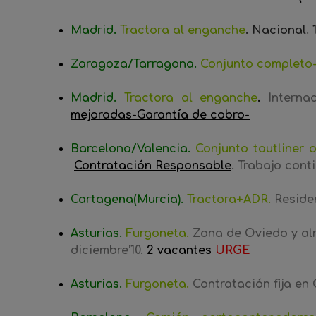
Madrid
.
Tractora al enganche
. Nacional
.
1
Zaragoza/Tarragona
.
Conjunto completo-T
Madrid
.
Tractora al enganche
.
Internac
mejoradas-Garantía de cobro-
Barcelona/Valencia
.
Conjunto
tautliner 
Contratación Responsable
. Trabajo cont
Cartagena(Murcia)
.
Tractora+ADR
.
Residen
Asturias
.
Furgoneta.
Zona de Oviedo y al
diciembre’10
.
2
vacantes
URGE
Asturias.
Furgoneta.
Contratación fija en 