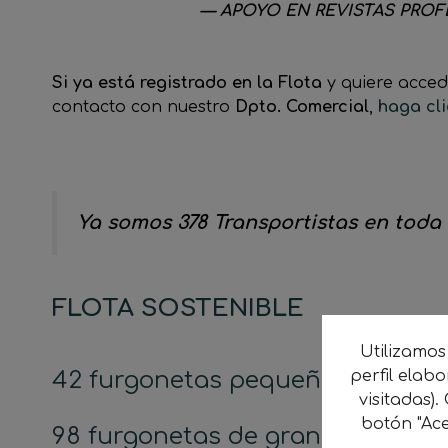
— APOYO EN REVISTAS PROF
Si ya está registrado en la Flota
y quiere acced
contacto con nuestro
Dpto. Comercial
,
haga cli
Ya somos 378 Transportistas en toda
FLOTA SOSTENIBLE
Utilizamos
42 furgonetas pequeñas,
perfil elab
visitadas).
botón "Ace
98 furgonetas de gran volumen,