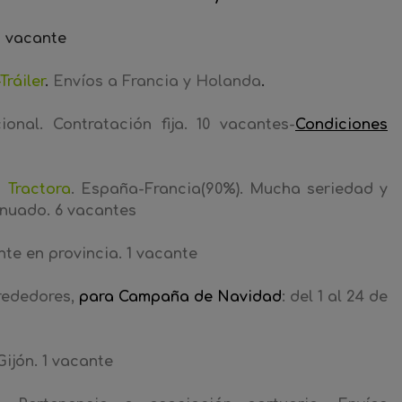
 vacante
ráiler
.
Envíos a Francia y Holanda
.
ional. Contratación fija. 10 vacantes-
Condiciones
o Tractora
. España-Francia(90%). Mucha seriedad y
inuado. 6 vacantes
te en provincia. 1 vacante
rededores,
para
C
ampaña
de Navidad
:
del
1 al 24 de
Gijón. 1 vacante