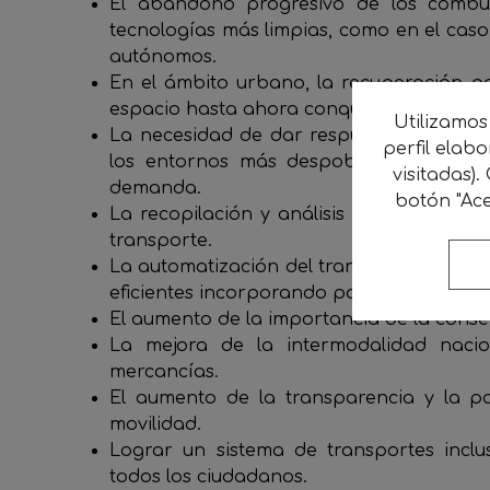
El abandono progresivo de los combust
tecnologías más limpias, como en el caso 
autónomos.
En el ámbito urbano, la recuperación p
espacio hasta ahora conquistado por el a
Utilizamos
La necesidad de dar respuesta a las nec
perfil elab
los entornos más despoblados mediant
visitadas).
demanda.
botón "Ace
La recopilación y análisis masivos de dat
transporte.
La automatización del transporte de merc
eficientes incorporando paulatinamente m
El aumento de la importancia de la conse
La mejora de la intermodalidad nacio
mercancías.
El aumento de la transparencia y la pa
movilidad.
Lograr un sistema de transportes inclus
todos los ciudadanos.