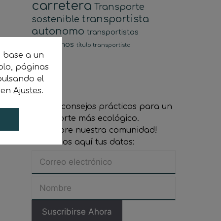
carretera
Transporte
transportista
sostenible
autonomo
transportistas
autónomos
título transportista
n base a un
plo, páginas
ulsando el
c en
Ajustes
.
Recibe consejos prácticos para un
transporte más ecológico.
¡Descubre nuestra comunidad!
Indícanos aquí tus datos: