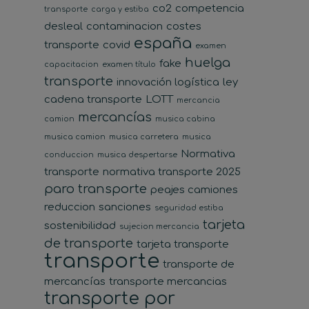
co2
competencia
transporte
carga y estiba
desleal
contaminacion
costes
españa
transporte
covid
examen
huelga
fake
capacitacion
examen título
transporte
innovación logística
ley
cadena transporte
LOTT
mercancia
mercancías
camion
musica cabina
musica camion
musica carretera
musica
Normativa
conduccion
musica despertarse
transporte
normativa transporte 2025
paro transporte
peajes camiones
reduccion
sanciones
seguridad estiba
tarjeta
sostenibilidad
sujecion mercancia
de transporte
tarjeta transporte
transporte
transporte de
mercancías
transporte mercancias
transporte por