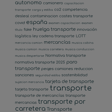
autonomo
camionero
capacitacion
co2
competencia
transporte
carga y estiba
desleal
contaminacion
costes transporte
españa
covid
examen capacitacion
examen
huelga transporte
fake
innovación
título
logística
ley cadena transporte
LOTT
mercancías
mercancia camion
musica cabina
musica camion
musica carretera
musica conduccion
Normativa transporte
musica despertarse
paro
normativa transporte 2025
transporte
peajes camiones
reduccion
sanciones
sostenibilidad
seguridad estiba
tarjeta de transporte
sujecion mercancia
transporte
tarjeta transporte
transporte de mercancías
transporte
transporte por
mercancias
carretera
Transporte