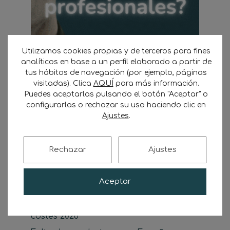
Utilizamos cookies propias y de terceros para fines
analíticos en base a un perfil elaborado a partir de
tus hábitos de navegación (por ejemplo, páginas
visitadas). Clica
AQUÍ
para más información.
Buscar
Puedes aceptarlas pulsando el botón "Aceptar" o
Buscar
configurarlas o rechazar su uso haciendo clic en
Ajustes
.
Rechazar
Ajustes
Últimas noticias
Aceptar
Camión eléctrico para transportista
autónomo: guía de compra, ayudas y
costes 2026