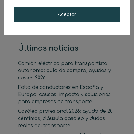
Buscar
Buscar
Aceptar
Últimas noticias
Camión eléctrico para transportista
autónomo: guía de compra, ayudas y
costes 2026
Falta de conductores en España y
Europa: causas, impacto y soluciones
para empresas de transporte
Gasóleo profesional 2026: ayuda de 20
céntimos, cláusula gasóleo y dudas
reales del transporte