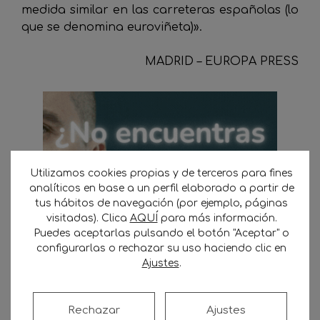
medida similar en las carreteras españolas (lo
que se denomina euroviñeta)».
MADRID – EUROPA PRESS
Utilizamos cookies propias y de terceros para fines
analíticos en base a un perfil elaborado a partir de
tus hábitos de navegación (por ejemplo, páginas
visitadas). Clica
AQUÍ
para más información.
Puedes aceptarlas pulsando el botón "Aceptar" o
configurarlas o rechazar su uso haciendo clic en
Ajustes
.
Rechazar
Ajustes