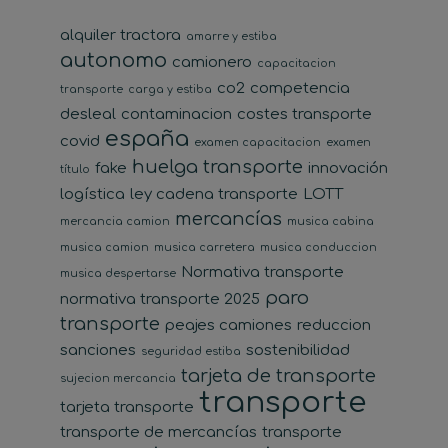
alquiler tractora
amarre y estiba
autonomo
camionero
capacitacion
co2
competencia
transporte
carga y estiba
desleal
contaminacion
costes transporte
españa
covid
examen capacitacion
examen
huelga transporte
fake
innovación
título
logística
ley cadena transporte
LOTT
mercancías
mercancia camion
musica cabina
musica camion
musica carretera
musica conduccion
Normativa transporte
musica despertarse
paro
normativa transporte 2025
transporte
peajes camiones
reduccion
sanciones
sostenibilidad
seguridad estiba
tarjeta de transporte
sujecion mercancia
transporte
tarjeta transporte
transporte de mercancías
transporte