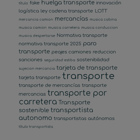
huelga transporte
fake
innovación
título
logística
ley cadena transporte
LOTT
mercancías
mercancia camion
musica cabina
musica camion
musica carretera
musica conduccion
Normativa transporte
musica despertarse
paro
normativa transporte 2025
transporte
peajes camiones
reduccion
sanciones
sostenibilidad
seguridad estiba
tarjeta de transporte
sujecion mercancia
transporte
tarjeta transporte
transporte de mercancías
transporte
transporte por
mercancias
carretera
Transporte
transportista
sostenible
autonomo
transportistas autónomos
título transportista