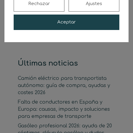
Rechazar
Ajustes
Buscar
Aceptar
Buscar
Últimas noticias
Camión eléctrico para transportista
autónomo: guía de compra, ayudas y
costes 2026
Falta de conductores en España y
Europa: causas, impacto y soluciones
para empresas de transporte
Gasóleo profesional 2026: ayuda de 20
céntimos, cláusula gasóleo y dudas