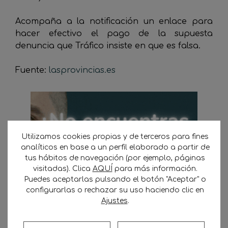
Acompaña a la notificación un enlace para
hacer efectivo el pago de la supuesta
denuncia que Tráfico insiste en que es falsa.
Fuente:
lasprovincias.es
Utilizamos cookies propias y de terceros para fines
analíticos en base a un perfil elaborado a partir de
tus hábitos de navegación (por ejemplo, páginas
visitadas). Clica
AQUÍ
para más información.
Puedes aceptarlas pulsando el botón "Aceptar" o
configurarlas o rechazar su uso haciendo clic en
Ajustes
.