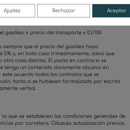
Ajustes
Rechazar
Aceptar
 gasóleo x precio del transporte x 0,2/100
 gasóleo x precio del transporte x 0,1/100
a siempre que el precio del gasóleo haya
l 5% y, en todo caso trimestralmente, salvo que
otra cosa distinta. El pacto en contrario se
ue tenga un contenido claramente abusivo en
r este acuerdo todos los contratos que se
ión, tanto si se hubiesen formalizado por escrito
tamente verbal.
 la que se establecen las condiciones generales de
cías por carretera. Cláusula actualización precios.