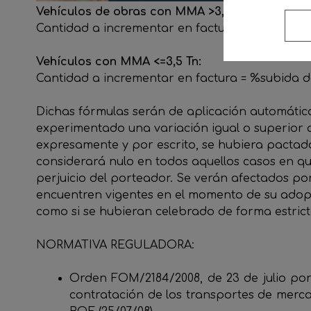
Vehículos de obras con MMA >3,5 Tn:
Cantidad a incrementar en factura = %subida del
Vehículos con MMA <=3,5 Tn:
Cantidad a incrementar en factura = %subida del
Dichas fórmulas serán de aplicación automátic
experimentado una variación igual o superior a
expresamente y por escrito, se hubiera pactado 
considerará nulo en todos aquellos casos en q
perjuicio del porteador. Se verán afectados po
encuentren vigentes en el momento de su adopc
como si se hubieran celebrado de forma estric
NORMATIVA REGULADORA:
Orden FOM/2184/2008, de 23 de julio por
contratación de los transportes de mercan