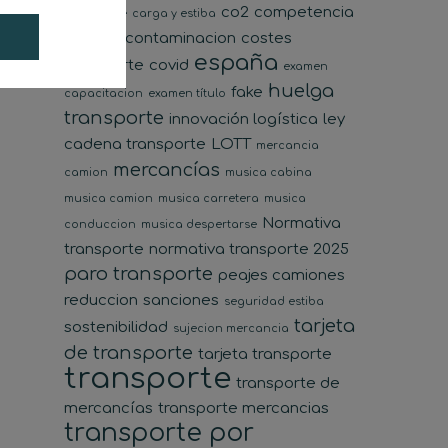
co2
competencia
transporte
carga y estiba
desleal
contaminacion
costes
españa
transporte
covid
examen
huelga
fake
capacitacion
examen título
transporte
innovación logística
ley
cadena transporte
LOTT
mercancia
mercancías
camion
musica cabina
musica camion
musica carretera
musica
Normativa
conduccion
musica despertarse
transporte
normativa transporte 2025
paro transporte
peajes camiones
reduccion
sanciones
seguridad estiba
tarjeta
sostenibilidad
sujecion mercancia
de transporte
tarjeta transporte
transporte
transporte de
mercancías
transporte mercancias
transporte por