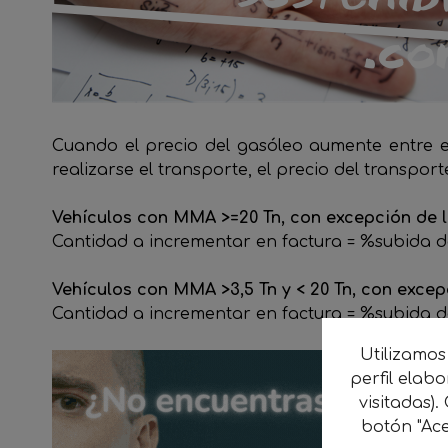
Cuando el precio del gasóleo aumente entre e
realizarse el transporte, el precio del transpor
Vehículos con MMA >=20 Tn, con excepción de l
Cantidad a incrementar en factura = %subida de
Vehículos con MMA >3,5 Tn y < 20 Tn, con excep
Cantidad a incrementar en factura = %subida del
Utilizamos
perfil elab
visitadas).
botón "Ace