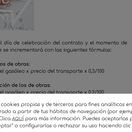
l día de celebración del contrato y el momento de
te se incrementará con las siguientes fórmulas:
os de obras:
l gasóleo x precio del transporte x 0,3/100
ción de los de obras:
 gasóleo x precio del transporte x 0,2/100
 cookies propias y de terceros para fines analíticos e
orado a partir de tus hábitos de navegación (por ejem
 Clica
para más información. Puedes aceptarlas p
AQUÍ
ptar" o configurarlas o rechazar su uso haciendo cli