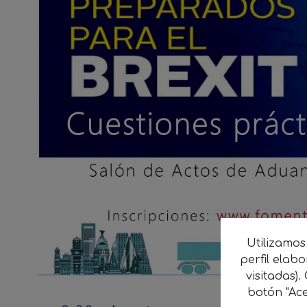
Utilizamos
perfil elab
visitadas).
botón "Ace