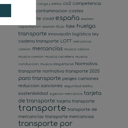
co2
competencia
transporte
carga y estiba
desleal
contaminacion
costes
españa
transporte
covid
examen
huelga
fake
capacitacion
examen título
transporte
innovación logística
ley
cadena transporte
LOTT
mercancia
mercancías
camion
musica cabina
musica camion
musica carretera
musica
Normativa
conduccion
musica despertarse
transporte
normativa transporte 2025
paro transporte
peajes camiones
reduccion
sanciones
seguridad estiba
tarjeta
sostenibilidad
sujecion mercancia
de transporte
tarjeta transporte
transporte
transporte de
mercancías
transporte mercancias
transporte por