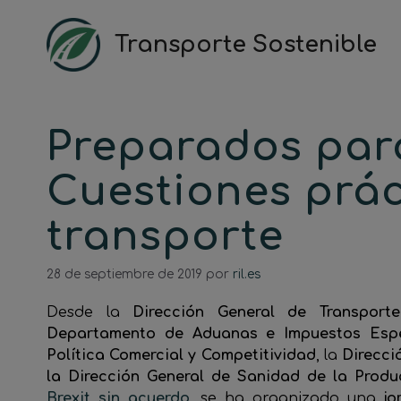
Saltar
al
Transporte Sostenible
contenido
Preparados para
Cuestiones prác
transporte
28 de septiembre de 2019
por
ril.es
Desde la
Dirección General de Transporte
Departamento de Aduanas e Impuestos Espe
Política Comercial y Competitividad
, la
Direcci
la Dirección General de Sanidad de la Produ
Brexit sin acuerdo
, se ha organizado una
jo