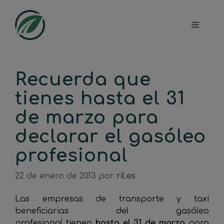
Saltar
al
Menú
contenido
Recuerda que
tienes hasta el 31
de marzo para
declarar el gasóleo
profesional
22 de enero de 2013
por
ril.es
Las empresas de transporte y taxi
beneficiarias del gasóleo
profesional tienen
hasta el 31 de marzo
para