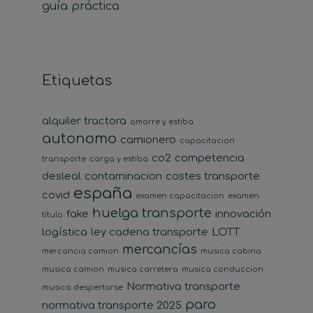
guía práctica
Etiquetas
alquiler tractora
amarre y estiba
autonomo
camionero
capacitacion
co2
competencia
transporte
carga y estiba
desleal
contaminacion
costes transporte
españa
covid
examen capacitacion
examen
huelga transporte
fake
innovación
título
logística
ley cadena transporte
LOTT
mercancías
mercancia camion
musica cabina
musica camion
musica carretera
musica conduccion
Normativa transporte
musica despertarse
paro
normativa transporte 2025