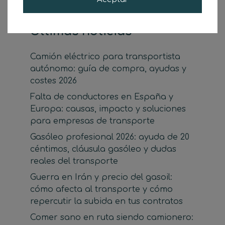
Últimas noticias
Camión eléctrico para transportista
autónomo: guía de compra, ayudas y
costes 2026
Falta de conductores en España y
Europa: causas, impacto y soluciones
para empresas de transporte
Gasóleo profesional 2026: ayuda de 20
céntimos, cláusula gasóleo y dudas
reales del transporte
Guerra en Irán y precio del gasoil:
cómo afecta al transporte y cómo
repercutir la subida en tus contratos
Comer sano en ruta siendo camionero: