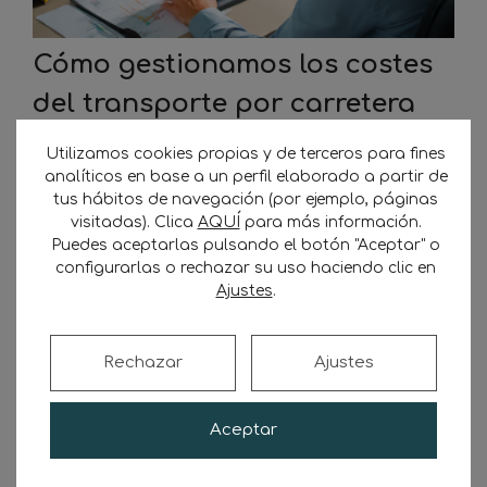
Cómo gestionamos los costes
del transporte por carretera
en 2025: método y ejemplos
Utilizamos cookies propias y de terceros para fines
analíticos en base a un perfil elaborado a partir de
6 de noviembre de 2025
por
Transporte
tus hábitos de navegación (por ejemplo, páginas
Sostenible
visitadas). Clica
AQUÍ
para más información.
Puedes aceptarlas pulsando el botón "Aceptar" o
1. Qué incluye el coste del transporte por
configurarlas o rechazar su uso haciendo clic en
Ajustes
.
carretera Fijos vs. variables Cuando hablamos
de gestión y costes del transporte de
mercancías por carretera, distinguimos
Rechazar
Ajustes
siempre entre: Costes fijos: amortización del
vehículo y remolque, intereses, seguros, ITV,
Impuesto de Vehículos, sueldos fijos y
Aceptar
cotizaciones, alquiler de bases, licencias,
telemática, TMS. Costes variables: