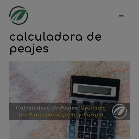
Saltar
al
Menú
contenido
calculadora de
peajes