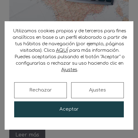
Calculadora de Peajes Gratis
Utilizamos cookies propias y de terceros para fines
analíticos en base a un perfil elaborado a partir de
16 de septiembre de 2024
por
Transporte
tus hábitos de navegación (por ejemplo, páginas
visitadas). Clica
AQUÍ
para más información.
Sostenible
Puedes aceptarlas pulsando el botón "Aceptar" o
configurarlas o rechazar su uso haciendo clic en
Descubre las mejores herramientas gratuitas
Ajustes
.
para calcular peajes en España y Europa. La
planificación de un viaje por carretera no sólo
requiere saber la mejor ruta, sino también los
Rechazar
Ajustes
costos de los peajes a lo largo del camino.
Existen varias calculadoras de peajes gratis
Aceptar
que permiten a conductores particulares y
profesionales conocer el coste exacto …
Leer más