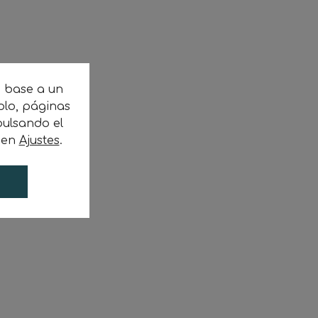
n base a un
plo, páginas
ulsando el
c en
Ajustes
.