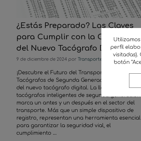
¿Estás Preparado? Las Claves
para Cumplir con la Obligació
Utilizamos
del Nuevo Tacógrafo Digital
perfil elab
visitadas).
9 de diciembre de 2024
por
Transporte Sostenible
botón "Ace
¡Descubre el Futuro del Transporte con los
Tacógrafos de Segunda Generación! Las claves
del nuevo tacógrafo digital. La llegada de los
tacógrafos inteligentes de segunda generación
marca un antes y un después en el sector del
transporte. Más que un simple dispositivo de
registro, representan una herramienta esencial
para garantizar la seguridad vial, el
cumplimiento …