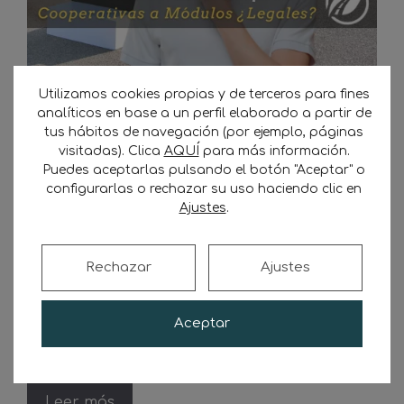
Cooperativas a Módulos, ¿Son
Utilizamos cookies propias y de terceros para fines
analíticos en base a un perfil elaborado a partir de
Legales?
tus hábitos de navegación (por ejemplo, páginas
visitadas). Clica
AQUÍ
para más información.
18 de julio de 2024
por
Transporte Sostenible
Puedes aceptarlas pulsando el botón "Aceptar" o
configurarlas o rechazar su uso haciendo clic en
Si son legales las cooperativas que operan
Ajustes
.
bajo el régimen de módulos es un tema de
interés y debate. En el sector del transporte
de mercancías por carretera en España, los
Rechazar
Ajustes
transportistas autónomos tienen la opción de
elegir entre dos regímenes fiscales
Aceptar
principales: el régimen de módulos y el de
estimación directa. Para 2024, el …
Leer más