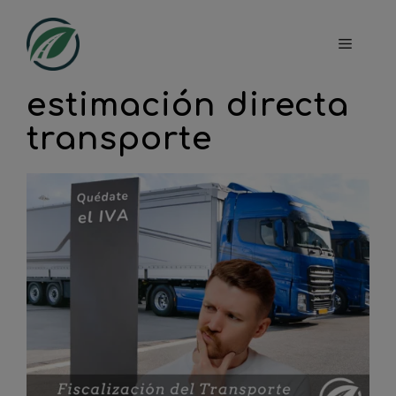
Saltar
al
Menú
contenido
estimación directa
transporte