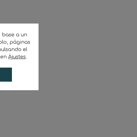
n base a un
plo, páginas
ulsando el
c en
Ajustes
.