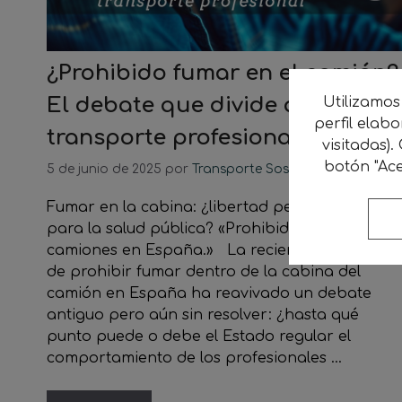
¿Prohibido fumar en el camión?
El debate que divide al
Utilizamos
perfil elab
transporte profesional
visitadas).
botón "Ace
5 de junio de 2025
por
Transporte Sostenible
Fumar en la cabina: ¿libertad personal o riesg
para la salud pública? «Prohibido fumar en
camiones en España.» La reciente propuesta
de prohibir fumar dentro de la cabina del
camión en España ha reavivado un debate
antiguo pero aún sin resolver: ¿hasta qué
punto puede o debe el Estado regular el
comportamiento de los profesionales …