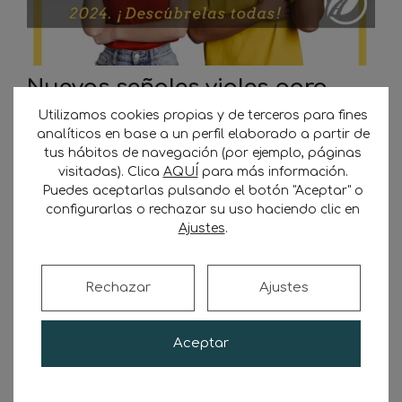
Nuevas señales viales para
vehículos eléctricos
Utilizamos cookies propias y de terceros para fines
analíticos en base a un perfil elaborado a partir de
tus hábitos de navegación (por ejemplo, páginas
6 de julio de 2024
por
Transporte Sostenible
visitadas). Clica
AQUÍ
para más información.
Puedes aceptarlas pulsando el botón "Aceptar" o
Actualización de nuevas Señales Viales:
configurarlas o rechazar su uso haciendo clic en
Adaptadas a Vehículos Eléctricos El Ministerio
Ajustes
.
de Transportes y Movilidad Sostenible ha
anunciado la incorporación de nuevas
señales en la red de carreteras españolas,
Rechazar
Ajustes
adaptadas específicamente para vehículos
eléctricos. Esta iniciativa, parte de un amplio
Aceptar
esfuerzo por modernizar y mejorar la
infraestructura vial, busca responder a las
necesidades emergentes de …