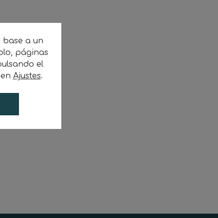
n base a un
plo, páginas
ulsando el
c en
Ajustes
.