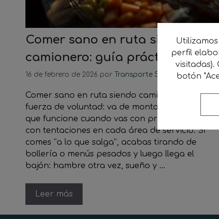
Comer sano en ruta siendo
Utilizamos
perfil elab
camionero: guía práctica
visitadas).
16 de febrero de 2026
por
Transporte Sostenible
botón "Ace
Comer sano en ruta siendo camionero no va d
fuerza de voluntad: va de montar un sistema
que funcione cuando vas con prisas, cansado y
con tentaciones en cada área de servicio. Si
comes “a lo que salga”, acabas tirando de
bollería o menús pesados y luego llega el
bajón: hambre otra vez, sueño y …
Leer más