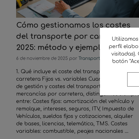
Cómo gestionamos los costes
del transporte por carretera en
Utilizamos
2025: método y ejemplos
perfil elab
visitadas).
6 de noviembre de 2025
por
Transporte Sostenible
botón "Ace
1. Qué incluye el coste del transporte por
carretera Fijos vs. variables Cuando hablamos
de gestión y costes del transporte de
mercancías por carretera, distinguimos siempr
entre: Costes fijos: amortización del vehículo y
remolque, intereses, seguros, ITV, Impuesto de
Vehículos, sueldos fijos y cotizaciones, alquiler
de bases, licencias, telemática, TMS. Costes
variables: combustible, peajes nacionales …