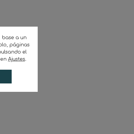
n base a un
plo, páginas
ulsando el
c en
Ajustes
.