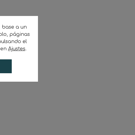
n base a un
plo, páginas
ulsando el
c en
Ajustes
.