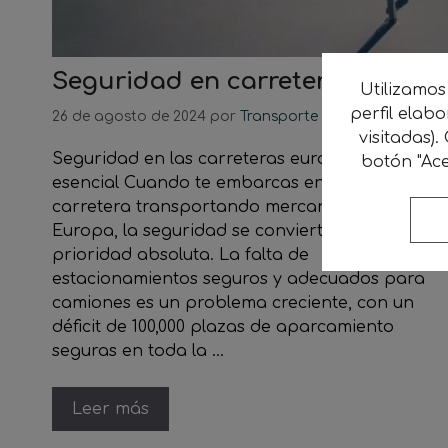
Seguridad en carretera
Utilizamos
perfil elab
26 de agosto de 2024
por
Transporte Sostenible
visitadas).
Seguridad en las carreteras europeas: Tu guía
botón "Ace
esencial Cuando te embarcas en un viaje por
carretera transportando mercancía a través d
Europa, la seguridad se convierte en una
prioridad absoluta. La falta de
estacionamientos seguros y adecuados para
camiones es un problema creciente, con un
déficit de 100,000 plazas de aparcamiento
seguras en toda la …
Leer más